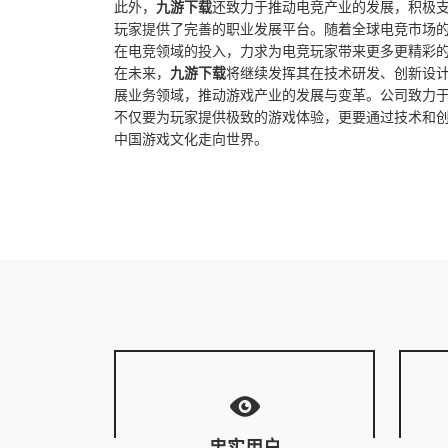
此外，
九游下载
还致力于推动电竞产业的发展，积极
玩家提供了完善的职业发展平台。随着全球电竞市场
在电竞领域的投入，力求为电竞玩家带来更多更精彩
在未来，
九游下载
将继续发挥其在技术研发、创新设
展业务领域，推动游戏产业的发展与变革。公司致力
不仅要为玩家提供极致的游戏体验，更要通过技术和
中国游戏文化走向世界。