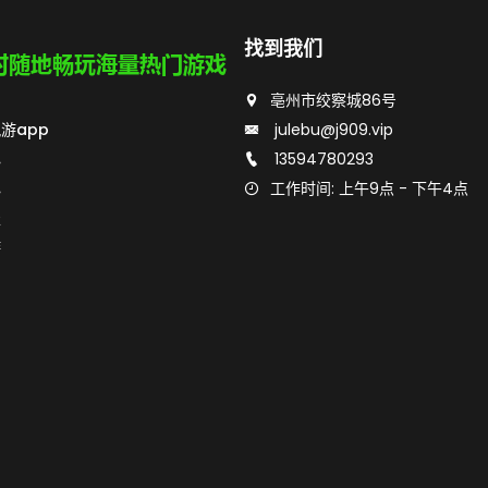
找到我们
口
亳州市绞察城86号
游app
julebu@j909.vip
心
13594780293
心
工作时间: 上午9点 - 下午4点
服
游