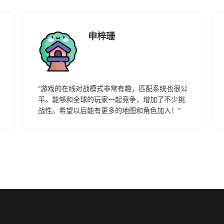
申梓珊
“游戏的在线对战模式非常有趣，匹配系统也很公
平。能够和全球的玩家一起竞争，增加了不少挑
战性。希望以后能有更多的地图和角色加入！”