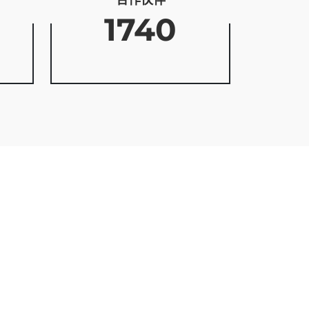
合作伙伴
2330