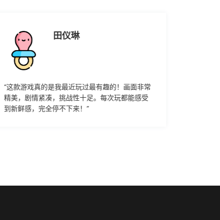
田仪琳
“这款游戏真的是我最近玩过最有趣的！画面非常
“游戏体
精美，剧情紧凑，挑战性十足。每次玩都能感受
花时间去
到新鲜感，完全停不下来！”
浸其中了