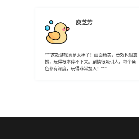
庾芝芳
开放世界设
**“这款游戏真是太棒了！画面精美，音效也很震
任务系统
撼，玩得根本停不下来。剧情很吸引人，每个角
色都有深度，玩得非常投入！”**